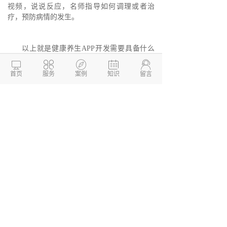
视频，说说反应，名师指导如何调理或者治
疗，预防病情的发生。
以上就是健康养生APP开发需要具备什么
功能介绍，想要了解更多关于软件开发相关知





识分享，请关注德州两山开发官方网站：
首页
服务
案例
知识
留言
http://www.dzkaifa.cn。
德州两山开发致力于
小程序开发
、
微信小
程序开发
以及APP开发，商城系统开发。是专
业的APP
软件开发公司
。有丰富的经验，专业
的技术团队，为用户提供满意的开发解决方
案。
德州两山软件开发
软件开发定制报价：
13173436190
网站建设开发/小程序定制开
发/APP软件开发