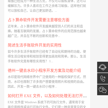
瑜伽已经成为一种生活方式，不仅可以锻炼身体，还可以
缓解压力。许多人喜欢在工作之余练习瑜伽，这样他们就
可以放松自己，让自己更加舒适。...
占卜算命软件开发需要注意哪些方面
近年来，占卜算命软件开发越来越受到人们的关注和追
捧。随着互联网的发展，占卜算命软件的应用范围也越来
越广泛，并且在不断的创新和完善中...
简述生活手账软件开发的实用性
如今许多生活手账软件已经有了自动化和期待的功能，使
得生活日程安排和规划变得更加高效和简单。那么，生活
手账软件究竟有哪些实用性？ 1...
德州一键去水印小程序开发方案及功能介绍
水印是现代网络世界中广泛使用的一种版权保护方式，然
在线咨
而，水印也限制了许多用户想要使用照片和视频的自由。
因此，开发一款一键去水印小程序...
询
13173
如何打开 EXE 文件，以及如何处理无法打开的问题
EXE 文件是 Windows 系统下的可执行文件，通常用于安
装应用程序或运行可执行文件。它们是一种非常常见的文