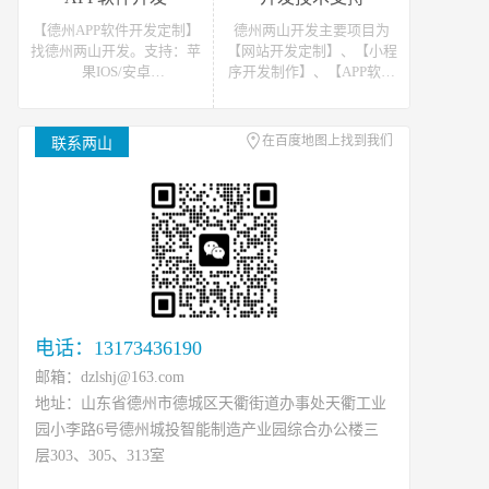
站开发报价请联系我们
发报价请联系我们
【德州APP软件开发定制】
德州两山开发主要项目为
找德州两山开发。支持：苹
【网站开发定制】、【小程
果IOS/安卓
序开发制作】、【APP软件
Android/HarmonyOS等主流
开发】。可提供网站开发、
平台的移动APP开发。原生
软件开发、小程序开发等开
APP、API开发、H5单页等
发技术支援，可接如上相关
在百度地图上找到我们
联系两山
移动终端软件开发产品定
类数据、开发、运维、托管
制！
等工作
电话：13173436190
邮箱：dzlshj@163.com
地址：山东省德州市德城区天衢街道办事处天衢工业
园小李路6号德州城投智能制造产业园综合办公楼三
层303、305、313室