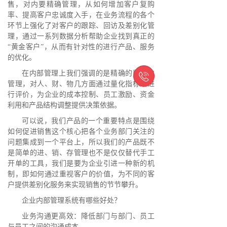
售，对内要精确管理，从如何增加客户复购
率、提高客户忠诚度入手，在业务流程的各个
环节上强化了对客户的跟踪、回访及差别化管
理，通过一系列数据分析帮助企业找到真正的
“黄金客户”，从而有针对性的进行产品、服务
的优化。
在内部管理上我们强调的是精确的数字化

管理，对人、财、物几方面通过量化指标来进
行评价，为企业的成本控制、员工激励、资金
利用和产品结构调整提供决策依据。
可以说，我们产品的一个重要特点是围绕
如何促进销售这个核心把各个业务部门关注的
问题集成到一个平台上，所以我们的产品既不
是简单的进、销、存管理也不是仅仅替代手工
开单的工具，我们是要为企业引进一种新的机
制，即如何通过重视客户的价值，为不同的客
户提供差别化服务来实现销售的节节攀升。
企业内部管理系统有哪些好处？
业务沟通更高效：降低部门与部门、员工
与员工之间的沟通成本。