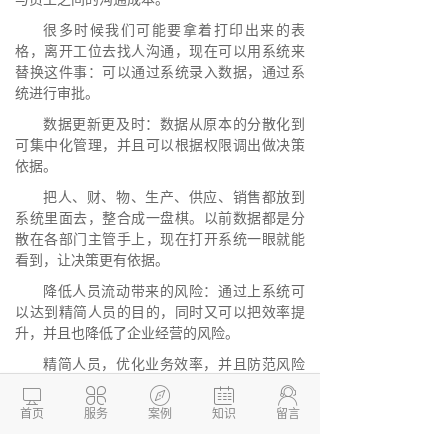
很多时候我们可能要拿着打印出来的表
格，离开工位去找人沟通，现在可以用系统来
替换这件事：可以通过系统录入数据，通过系
统进行审批。
数据更新更及时：数据从原本的分散化到
可集中化管理，并且可以根据权限调出做决策
依据。
把人、财、物、生产、供应、销售都放到
系统里面去，整合成一盘棋。以前数据都是分
散在各部门主管手上，现在打开系统一眼就能
看到，让决策更有依据。
降低人员流动带来的风险：通过上系统可
以达到精简人员的目的，同时又可以把效率提
升，并且也降低了企业经营的风险。
精简人员，优化业务效率，并且防范风险
是企业经常要关注的事情，正所谓有竞争力的





成本才能在市场竞争中取得优势。
首页
服务
案例
知识
留言
企业内部管理系统具有良好商业模式，
两