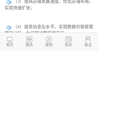
（3）提高店铺发展速度，优化店铺布局，
实现快速扩张；
（4）提高信息化水平，实现数据的智能管
理和分析，为经营决策提供支持。





首页
服务
案例
知识
留言
总之，连锁加盟店管理系统开发已成为了
不可或缺的组成部分，通过建立统一规范的管
理系统，实现连锁加盟店的快速扩张和高效管
理，为企业和投资者创造更大的经济效益和社
会价值，具有非常广阔的应用前景。请问您需
要我继续做些什么？
不知道德州连锁加盟店管理系统开发找
谁？在这里小编向大家推荐德州
两山开发
，我
们公司专注为企业提供一站式
APP开发
，系统
开发、
软件开发
、
小程序开发
等服务解决方
案，帮助企业快速搭建移动互联网平台，实现
业务转型升级。我们拥有多年的移动互联网项