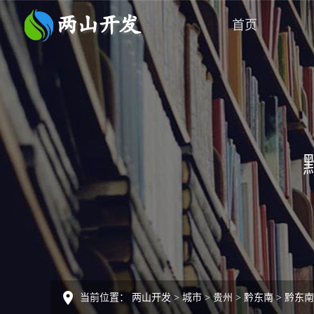
首页
当前位置：
两山开发
>
城市
>
贵州
>
黔东南
>
黔东南