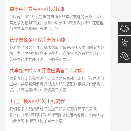
德州中医养生APP开发找谁
中医养生APP开发是当前市场上非常受欢迎的行业，因此
其竞争力也非常强。德州中医养生APP开发找谁？在这里
当然推荐德州两山开发了。它...
德州摄像馆小程序开发功能
在线咨
随着拍照风靡全球，摄像馆成了越来越多人拍照的重要场
所。为了更好地服务于消费者，许多摄像馆开始寻求自己
询
13173
的摄像馆小程序开发。下面德州两...
共享按摩椅APP开发应具备什么功能
随着互联网的蓬勃发展，尤其是在智能化的科学技术发展
当中，共享资源消費逐渐成为移动互联时期普遍的消費方
式。共享按摩椅也广泛运用于大家...
上门开锁APP开发上线流程
我们很多人都经历过门关上了钥匙却落在屋里的窘境，一
款上门开锁APP的开发上线带你顺利走出窘境，下面让两
山开发的小编带我们了解一下这...