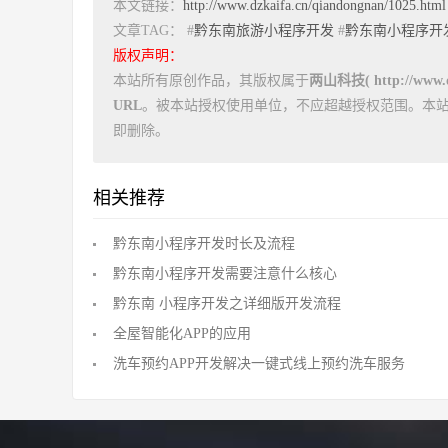
本文链接：
http://www.dzkaifa.cn/qiandongnan/1025.html
文章TAG： #
黔东南旅游小程序开发
#
黔东南小程序开
版权声明：
本站所有原创作品，其版权属于
两山科技( http://www.dz
URL
。被本站授权使用单位，不应超越授权范围。本
即删除。
相关推荐
黔东南小程序开发时长及流程
黔东南小程序开发需要注意什么核心
黔东南 小程序开发之详细版开发流程
全屋智能化APP的应用
洗车预约APP开发解决一键式线上预约洗车服务