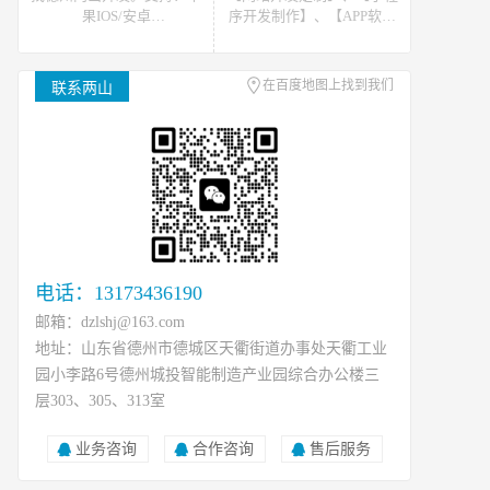
果IOS/安卓
序开发制作】、【APP软件
Android/HarmonyOS等主流
开发】。可提供网站开发、
平台的移动APP开发。原生
软件开发、小程序开发等开
APP、API开发、H5单页等
发技术支援，可接如上相关
在百度地图上找到我们
联系两山
移动终端软件开发产品定
类数据、开发、运维、托管
制！
等工作
电话：13173436190
邮箱：dzlshj@163.com
地址：山东省德州市德城区天衢街道办事处天衢工业
园小李路6号德州城投智能制造产业园综合办公楼三
层303、305、313室
业务咨询
合作咨询
售后服务