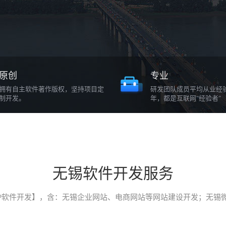
原创
专业
拥有自主软件著作版权，坚持项目定
研发团队成员平均从业经
制开发。
年，都是互联网"经验者"
无锡软件开发服务
P软件开发】，含：无锡企业网站、电商网站等网站建设开发；无锡微信