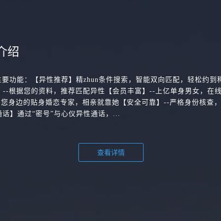
介绍
主要功能：【异性推荐】精zhun条件搜索，智能双向匹配，轻松约到
配】--根据您的资料，推荐匹配异性【会员丰富】--上亿单身男女，在
-您身边的贴身婚恋专家，相亲就靠她【安全可靠】--严格身份核查
话】通过“密号”与心仪异性通话，...
查看详情