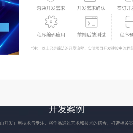
沟通开发需求
开发需求确认
签订开
程序编码应用
前端后端测试
程序
*注： 以上只是简洁的开发流程，实际项目开发建设中流程
开发案例
山开发」用技术与专注，将作品通过艺术和技术的结合，打造相关