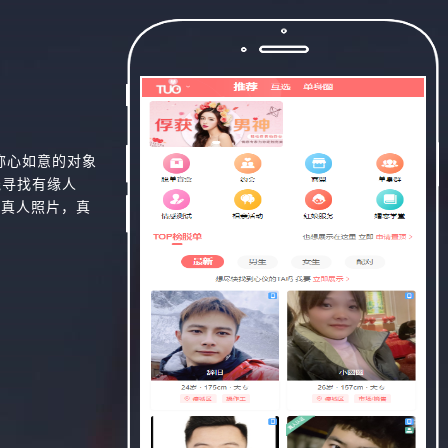
称心如意的对象
线寻找有缘人
，真人照片，真