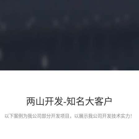
两山开发-知名大客户
小程序开发介绍
以下案例为我公司部分开发项目，以展示我公司开发技术实力！
一款类似途家、小猪短租、榛果民宿的民宿类预定平台小程序，应用
台。