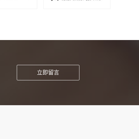
pp开发这种方
立即留言
时能提高工作品
求和细节。1、