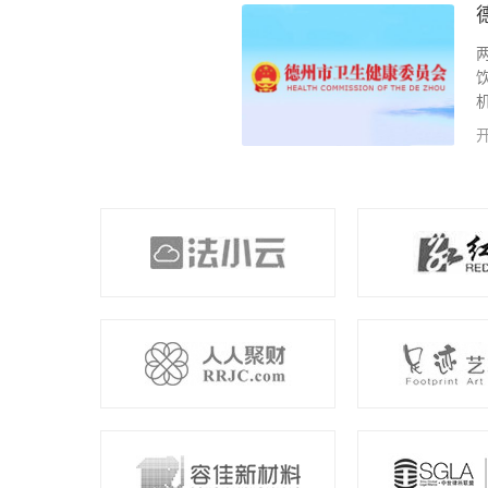
关项目软件程序的开发工作。通过
智能化、科学化...