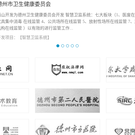
德州市卫生健康委员会
两山开发为德州卫生健康委员会开发 智慧卫监系统：七大板块（1、医废在线
饮具集中消毒 在线监管 4、公共场所在线监管 5、放射性场所在线监管 7
机构在线监管 ）以有效的进行监管工作...
查看详情
开发项目：【智慧卫监系统】