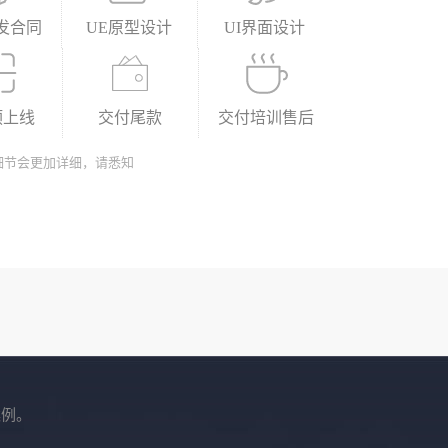
发合同
UE原型设计
UI界面设计
预上线
交付尾款
交付培训售后
细节会更加详细，请悉知
案例。