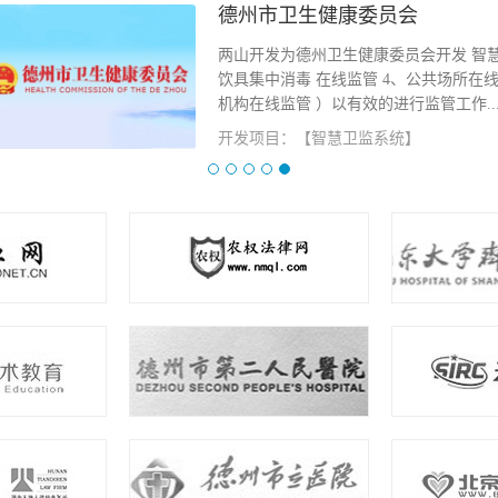
德州市卫生健康委员会
两山开发为德州卫生健康委员会开发 智慧卫监系统：七大板块（1、医废在线
饮具集中消毒 在线监管 4、公共场所在线监管 5、放射性场所在线监管 7
机构在线监管 ）以有效的进行监管工作...
查看详情
开发项目：【智慧卫监系统】