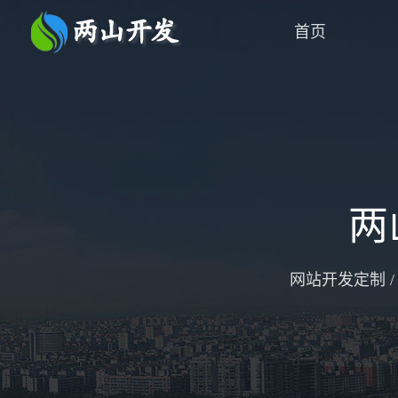
首页
两
网站开发定制 