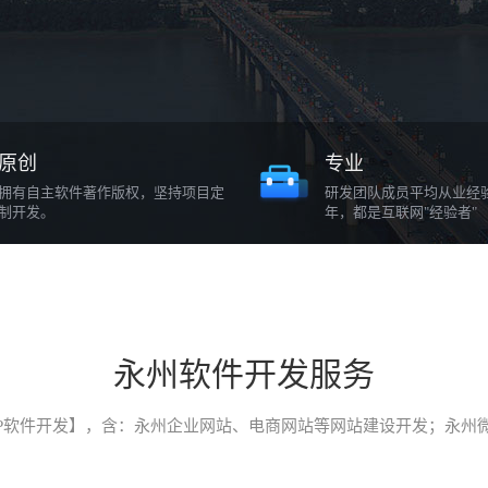
原创
专业
拥有自主软件著作版权，坚持项目定
研发团队成员平均从业经
制开发。
年，都是互联网"经验者"
永州软件开发服务
P软件开发】，含：永州企业网站、电商网站等网站建设开发；永州微信