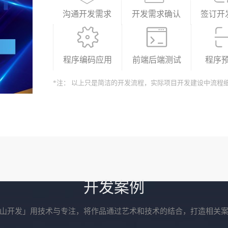
沟通开发需求
开发需求确认
签订开
程序编码应用
前端后端测试
程序
*注： 以上只是简洁的开发流程，实际项目开发建设中流程
开发案例
山开发」用技术与专注，将作品通过艺术和技术的结合，打造相关