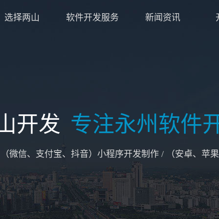
选择两山
软件开发服务
新闻资讯
山开发
专注永州软件
/ （微信、支付宝、抖音）小程序开发制作 / （安卓、苹果