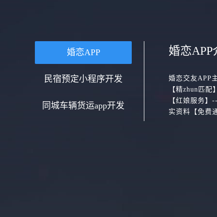
婚恋APP
婚恋APP
民宿预定小程序开发
婚恋交友APP
【精zhun匹
【红娘服务】-
同城车辆货运app开发
实资料【免费通