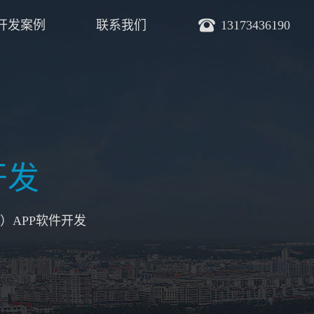
开发案例
联系我们
13173436190
开发
）APP软件开发