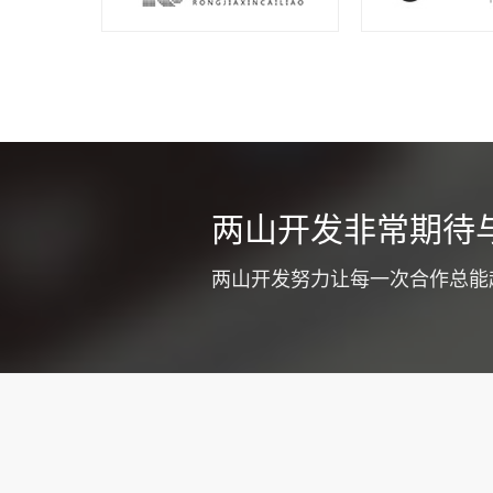
同城车辆
两山开发非常期待
不少货运公司
式提高企业竞
两山开发努力让每一次合作总能
质和工作效率
注意优化app