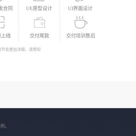
发合同
UE原型设计
UI界面设计
预上线
交付尾款
交付培训售后
细节会更加详细，请悉知
案例。