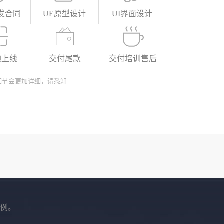
发合同
UE原型设计
UI界面设计
预上线
交付尾款
交付培训售后
细节会更加详细，请悉知
案例。