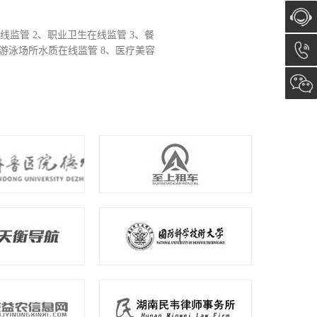
RFID技术为核心，开发构建基于
在线咨
22年05月17日，已对接医疗机构总
询
13173