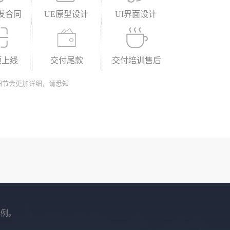
发合同
UE原型设计
UI界面设计
预上线
交付尾款
交付培训售后
细节会更加详细，请悉知
案例。