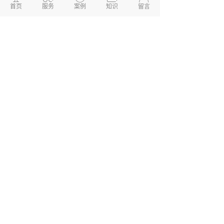
首页
服务
案例
知识
留言
两山开发
【全称：德州两山环境科技有限
公司】是一家专注于企业网站建设，
软件开
发
、
小程序开发
、APP开发、、微信开发的专
业信息化技术型公司，公司有资深PHP技术开
发团队，专注于为中小企业提供性价比最高的
开发服务。我们所做的产品以价格低，配置
高，运行稳定快速，效果好而著称，致力于为
企业提供全方位、多层面的互联网服务，依靠
自主研发的应用软件系统，基于云计算，重点
面向中国广大企业客户，专业提供企业互联网
基础运营服务，并为企业搭建互联网一站式整
合软件系统。
德州两山软件开发
软件开发定制报价：
13173436190
网站建设开发/小程序定制开