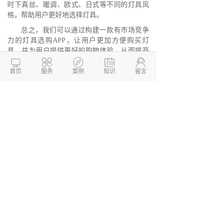
时下真丝、暖调、欧式、日式等不同的灯具风
格，帮助用户更好地选择灯具。
总之，我们可以通过构建一款有市场竞争
力的灯具选购APP，让用户更加方便购买灯
具，并为用户提供更好的购物体验，从而提高





用户的忠诚度和购买量，为公司带来更多的收
益和增长机会。
首页
服务
案例
知识
留言
德州两山软件开发
软件开发定制报价：
13173436190
网站建设开发/小程序定制开
发/APP软件开发
本文链接：
http://www.dzkaifa.cn/news1/900.html
文章TAG：
本文发布于 「两山开发」(
http://www.dzkaifa.cn ) 如有侵权联系删除。