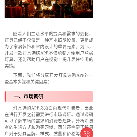
随着人们生活水平的提高和需求的变化，
灯具已经不仅仅是一种基本照明设备，更是成
为了家居装饰和室内设计的重要元素。为此，
开发一款灯具选购APP不仅能够方便用户购买
灯具，还能帮助用户在视觉上提升居住空间的
美感。
下面，我们将分享开发灯具选购APP的一
些基本步骤和关键因素：
一、市场调研
灯具选购APP必须面向现代消费者，因此
在进行开发之前需要进行市场调研。通过调研
可以了解市场的需求和消费者趋势，分析消费
者的生活方式和购买习惯，同时还需要了解用

户对于灯具品牌、样式、质量和价格等方面的