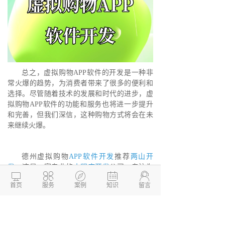
总之，虚拟购物APP软件的开发是一种非
常火爆的趋势，为消费者带来了很多的便利和
选择。尽管随着技术的发展和时代的进步，虚
拟购物APP软件的功能和服务也将进一步提升
和完善，但我们深信，这种购物方式将会在未
来继续火爆。
德州虚拟购物
APP软件开发
推荐
两山开
发
，这是一家专业的
小程序开发
公司，专注为





企业提供一站式
APP开发
，系统开发、软件开
首页
服务
案例
知识
留言
发、小程序开发等服务解决方案，帮助企业快
速搭建移动互联网平台，实现业务转型升级。
我们公司拥有精湛的技术团队，售后服务有保
障，欢迎咨询。