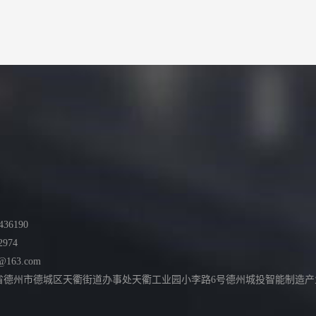
36190
2974
@163.com
德州市德城区天衢街道办事处天衢工业园小李路6号德州城投智能制造产业园综