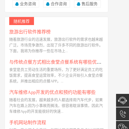
业务咨询
合作咨询
售后服务
随机推荐
旅游出行软件推荐榜
随着旅游行业的迅速发展，旅游出行软件的需求也越来越
广泛，市场竞争激烈，出现了许多不同的旅游出行软件。
下面，我将为你推荐一些在市场上...
与传统点餐方式相比食堂点餐系统有哪些优势呢
食堂是员工劳动生活的重要场所，为了更好满足员工的吃
饭需求，提高食堂运营效率，不少企业开始引入食堂点餐
系统，并推出相应的点餐APP。...
汽车维修App开发的优点和预约功能有哪些
随着社会的发展，越来越多的人都选择用汽车代步，如果
汽车在路上因为小事故而搁浅，很容易耽误事情，因此汽
车维修App的开发能很好的快速...
在线咨
手机网站制作流程
询
13173