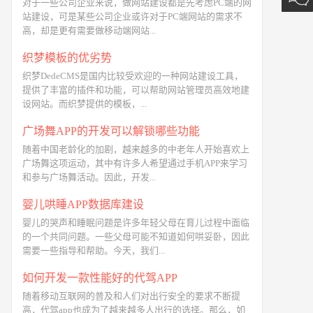
对于一些公司企业来说，做网站建设都是先考虑PC端的网
站建设，可是某些公司企业或许对于PC端网站的需求不
高，却是更有需要做移动端网站...
织梦模板的优劣势
织梦DedeCMS是国内比较受欢迎的一种网站建设工具，
提供了丰富的插件和功能，可以帮助网站管理员高效地建
设网站。而织梦提供的模板，...
广场舞APP的开发可以解锁哪些功能
随着中国老龄化的加剧，越来越多的中老年人开始喜欢上
广场舞这项运动，其中有许多人希望通过手机APP来学习
和参与广场舞活动。因此，开发...
婴儿哄睡APP数据库建设
婴儿的哭声和睡眠问题是许多年轻父母在育儿过程中面临
的一个共同问题。一些父母可能不知道如何哄妥卧，因此
需要一些指导和帮助。今天，我们...
如何开发一款性能好的代驾APP
随着移动互联网的普及和人们对出行安全的要求不断提
高，代驾app也成为了越来越多人出行的选择。那么，如