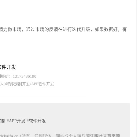
中精力做市场，通过市场的反馈在进行迭代升级，如果数据好，有
软件开发
价：13173436190
/小程序定制开发/APP软件开发
定制
#
APP开发
#
软件开发
kaifa.cn )
所有。任何媒体、网站或个人转载须
注明此文章来源