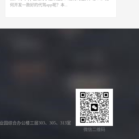
何开发一款好的代驾app呢？本...
合办公楼三层303、305、313室
微信二维码