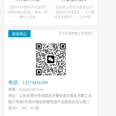
站开发报价请联系我们
发报价请联系我们
【德州APP软件开发定制】
德州两山开发主要项目为
找德州两山开发。支持：苹
【网站开发定制】、【小程
果IOS/安卓
序开发制作】、【APP软件
Android/HarmonyOS等主流
开发】。可提供网站开发、
平台的移动APP开发。原生
软件开发、小程序开发等开
APP、API开发、H5单页等
发技术支援，可接如上相关
在百度地图上找到我们
联系两山
移动终端软件开发产品定
类数据、开发、运维、托管
制！
等工作
电话：13173436190
邮箱：dzlshj@163.com
地址：山东省德州市德城区天衢街道办事处天衢工业
园小李路6号德州城投智能制造产业园综合办公楼三
层303、305、313室