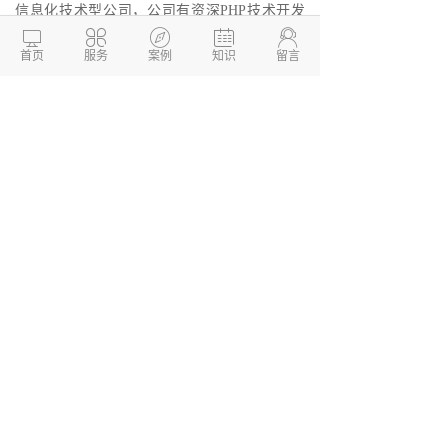
信息化技术型公司，公司有资深PHP技术开发
团队，专注于为中小企业提供性价比最高的开





发服务。我们所做的产品以价格低，配置高，
首页
服务
案例
知识
留言
运行稳定快速，效果好而著称，致力于为企业
提供全方位、多层面的互联网服务，依靠自主
研发的应用软件系统，基于云计算，重点面向
中国广大企业客户，专业提供企业互联网基础
运营服务，并为企业搭建互联网一站式整合软
件系统。
德州两山软件开发
软件开发定制报价：
13173436190
网站建设开发/小程序定制开
发/APP软件开发
本文链接：
http://www.dzkaifa.cn/news2/605.html
文章TAG： #
玩APP开发
#
APP开发
#
APP软
件开发