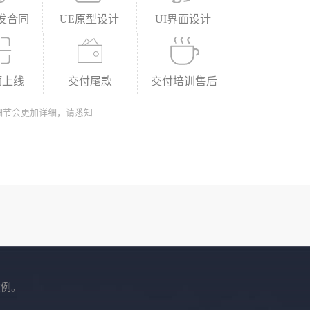
发合同
UE原型设计
UI界面设计
预上线
交付尾款
交付培训售后
细节会更加详细，请悉知
案例。