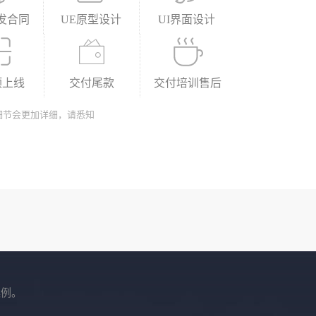
发合同
UE原型设计
UI界面设计
预上线
交付尾款
交付培训售后
细节会更加详细，请悉知
案例。