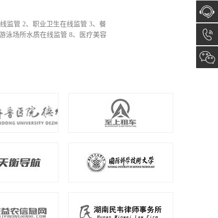
德州医疗机构
我公司配合市政府医废处置管理，特
在线咨
容
RFID技术的新型医疗废物管理系统，
计4427家...
询
13173
开发项目：【医疗废物智能化追溯管