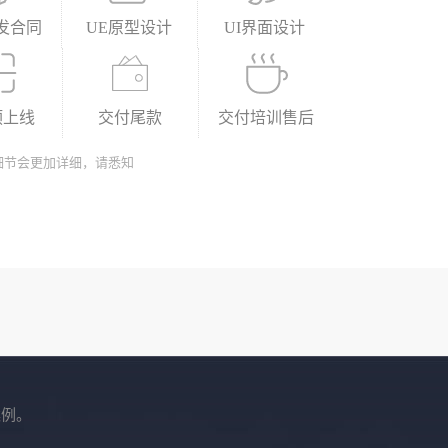
发合同
UE原型设计
UI界面设计
预上线
交付尾款
交付培训售后
细节会更加详细，请悉知
案例。