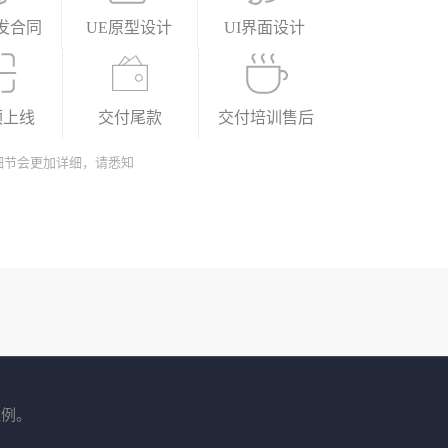
发合同
UE原型设计
UI界面设计
预上线
交付尾款
交付培训售后
细节会更加详细，请悉知
案例。